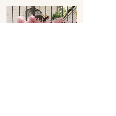
Se entrega envuelto con nuestro
packaging de arpillera y postal
Blumm para que escribas el mensaje
que vos quieras!
Sexy Potion XL
Agotado