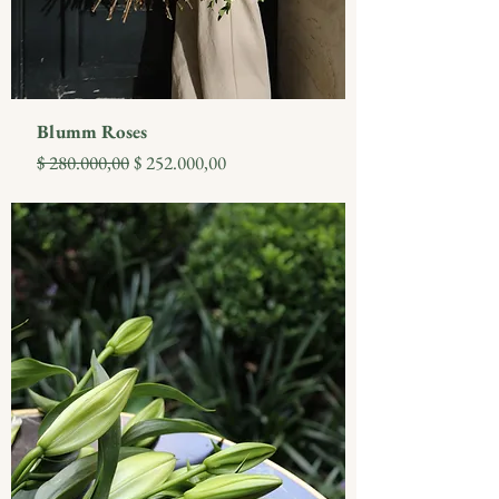
Blumm Roses
Precio
Precio de oferta
$ 280.000,00
$ 252.000,00