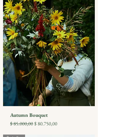
Autumn Bouquet
Precio
Precio de oferta
$ 85.000,00
$ 80.750,00