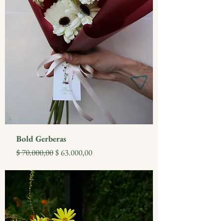
Bold Gerberas
Precio
Precio de oferta
$ 70.000,00
$ 63.000,00