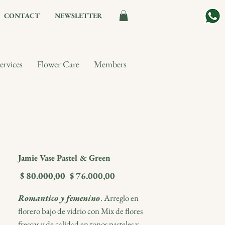
CONTACT
NEWSLETTER
ervices
Flower Care
Members
Jamie Vase Pastel & Green
Precio
Precio
 $ 80.000,00 
$ 76.000,00
de
oferta
Romantico y femenino
. Arreglo en
florero bajo de vidrio con Mix de flores
frescas y de calidad en tonos pasteles y