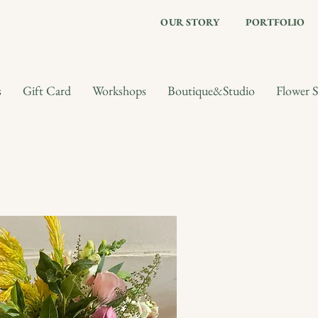
OUR STORY
PORTFOLIO
s
Gift Card
Workshops
Boutique&Studio
Flower S