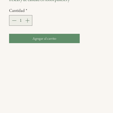
neutrales con follaje de estacion.
Cantidad
*
Incluye florero de vidrio.
Se entrega envuelto packaging de papel de
seda y arpillera con postal Blumm.
Agregar al carrito
Las imagenes que se muestran dan una idea
del estilo. Elaboraremos un arreglo floral
similar con productos locales de estacion. Si
Ud. tiene requisitos especificos sobre la
seleccion de las flores por favor ponganse
directamente en contacto con el local.