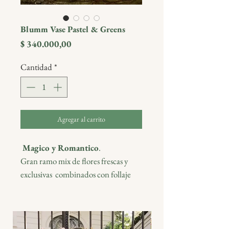
Blumm Vase Pastel & Greens
Precio
$ 340.000,00
Cantidad
*
Agregar al carrito
Magico y Romantico
.
Gran ramo mix de flores frescas y
exclusivas combinados con follaje
silvestres.
Incluye Florero de vidrio de 30 cms
de alto.
Se entrega envuelto en packaging de