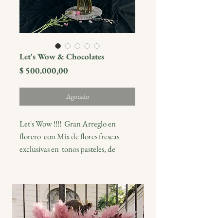
Let's Wow & Chocolates
Precio
$ 500.000,00
Agotado
Let's Wow !!!! Gran
Arreglo en
florero con Mix de flores frescas
exclusivas en tonos pasteles, de
combinaciones modernas y
elegantes combinado con follaje de
estacion.
Incluye florero de vidrio importado.
Se entrega envuelto en Packaging de