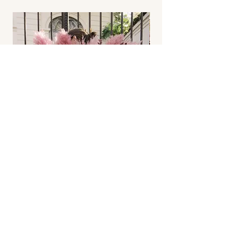
el mensaje que vos quieras !
Las imagenes que se muestran dan
una idea del estilo. Elaboraremos un
arreglo floral similar con productos
locales de estacion. Si Ud. tiene
requisitos especificos sobre la seleccion
de las flores por favor ponganse
directamente en contacto con el local.
Sexy Potion XL
Agotado