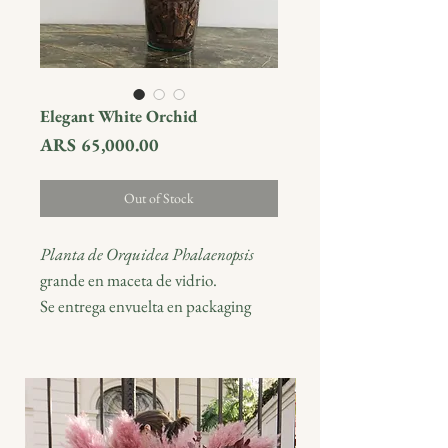
Elegant White Orchid
Price
ARS 65,000.00
Out of Stock
Planta de Orquidea Phalaenopsis
grande en maceta de vidrio.
Se entrega envuelta en packaging
arpillera y papel seda con postal
Blumm en bolsa de madera.
Las imagenes que se muestran dan
una idea del estilo. Si Ud. tiene